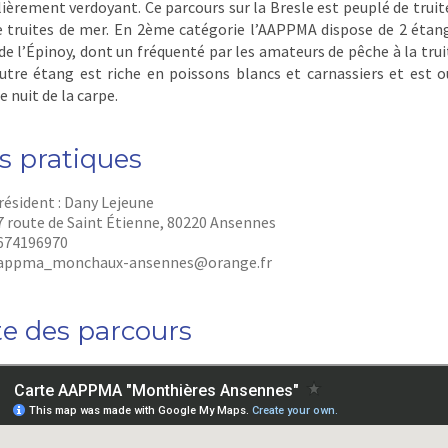
lièrement verdoyant. Ce parcours sur la Bresle est peuplé de truite
e truites de mer. En 2ème catégorie l’AAPPMA dispose de 2 étan
 de l’Épinoy, dont un fréquenté par les amateurs de pêche à la trui
’autre étang est riche en poissons blancs et carnassiers et est o
e nuit de la carpe.
s pratiques
résident :
Dany Lejeune
7 route de Saint Étienne, 80220 Ansennes
674196970
appma_monchaux-ansennes@orange.fr
te des parcours