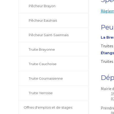
Pêcheur Brayon
Règlem
Pêcheur Eaulnais
Peu
Pêcheur Saint-Saennais
La Bre
Truites
Truite Brayonne
Étang
Truites
Truite Cauchoise
Dépo
Truite Gournaisienne
Mairie
Truite Yerroise
1
0
Offres d'emplois et de stages
Prendre
0