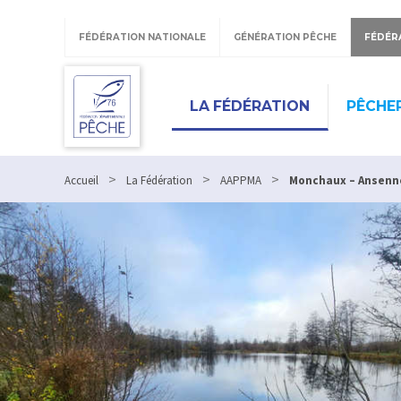
Panneau de gestion des cookies
FÉDÉRATION NATIONALE
GÉNÉRATION PÊCHE
FÉDÉR
LA FÉDÉRATION
PÊCHER
>
>
>
Accueil
La Fédération
AAPPMA
Monchaux – Ansenn