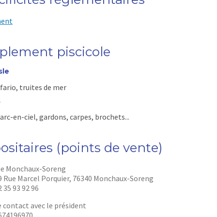
ent
plement piscicole
sle
 fario, truites de mer
s
 arc-en-ciel, gardons, carpes, brochets...
sitaires (points de vente)
 de Monchaux-Soreng
9 Rue Marcel Porquier, 76340 Monchaux-Soreng
2 35 93 92 96
 contact avec le président
674196970