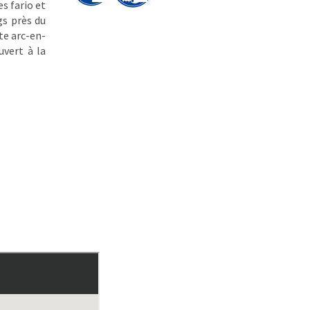
s fario et
gs près du
te arc-en-
uvert à la