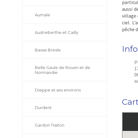
particu
aussi d
Aumale
village
ciel. L
pêche d
Austreberthe et Cailly
Info
Basse Bresle
P
Belle Gaule de Rouen et de
1
Normandie
0
a
Dieppe et ses environs
Car
Durdent
Gardon Traiton