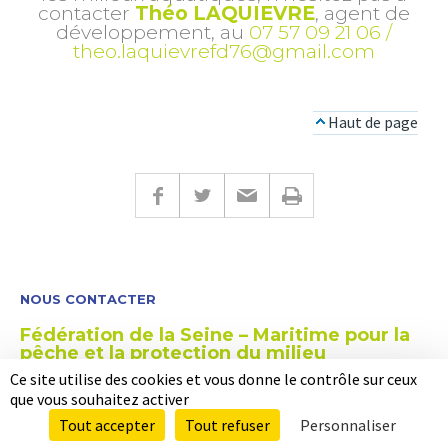
contacter
Théo LAQUIEVRE
, agent de
développement, au
07 57 09 21 06 /
theo.laquievrefd76@gmail.com
Haut de page
NOUS CONTACTER
Fédération de la Seine – Maritime pour la
pêche et la protection du milieu
aquatique
Ce site utilise des cookies et vous donne le contrôle sur ceux
que vous souhaitez activer
11 cours Clemenceau – 76100 Rouen – Tél : 02 35 62 01 55 –
Email : fede76.peche@wanadoo.fr
Tout accepter
Tout refuser
Personnaliser