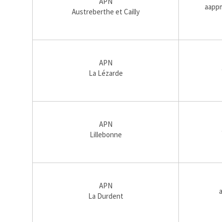
APN
aappm
Austreberthe et Cailly
APN
La Lézarde
APN
Lillebonne
APN
La Durdent