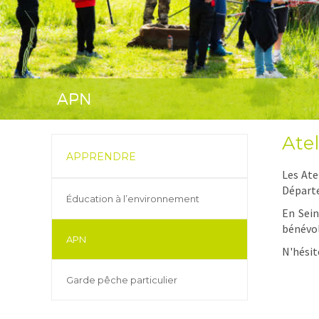
APN
Ate
APPRENDRE
Les Ate
Départ
Éducation à l’environnement
En Sein
bénévol
APN
N'hésit
Garde pêche particulier