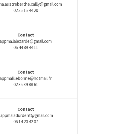
a.austreberthe.cailly@gmail.com
02 35 15 44 20
Contact
appma.lalezarde@gmail.com
06 44 89 44 11
Contact
appmalillebonne@hotmail.fr
02 35 39 88 61
Contact
aappmaladurdent@gmail.com
06 14 20 42 07