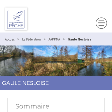
Panneau de gestion des cookies
>
>
>
Accueil
La Fédération
AAPPMA
Gaule Nesloise
GAULE NESLOISE
Sommaire