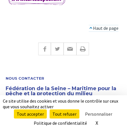
Haut de page
NOUS CONTACTER
Fédération de la Seine – Maritime pour la
pêche et la protection du milieu
aquatique
Ce site utilise des cookies et vous donne le contrôle sur ceux
que vous souhaitez activer
11 cours Clemenceau – 76100 Rouen – Tél : 02 35 62 01 55 –
Email : fede76.peche@wanadoo.fr
Tout accepter
Tout refuser
Personnaliser
X
Masquer le b
Politique de confidentialité
Mentions légales
Plan du site