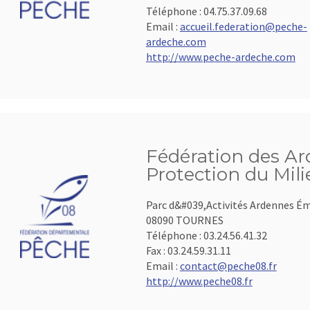
Téléphone :
04.75.37.09.68
Email :
accueil.federation@peche-
ardeche.com
http://www.peche-ardeche.com
Fédération des Ar
Protection du Mil
Parc d&#039,Activités Ardennes É
08090 TOURNES
Téléphone :
03.24.56.41.32
Fax :
03.24.59.31.11
Email :
contact@peche08.fr
http://www.peche08.fr