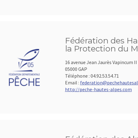
Fédération des Ha
la Protection du M
16 avenue Jean Jaurès Vapincum II
05000 GAP
Téléphone :
04.92.53.54.71
Email :
federation@pechehautesal
http://peche-hautes-alpes.com