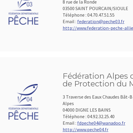
8 rue de la Ronde
03500 SAINT POURCAIN/SIOULE
Téléphone :
04.70.47.51.55
Email :
federation@peche03.fr
http://www.federation-peche-allier
Fédération Alpes 
de Protection du 
3 Traverse des Eaux Chaudes Bât-B 
Alpes
04000 DIGNE LES BAINS
Téléphone :
04.92.32.25.40
Email :
fdpeche04@wanadoo.fr
http://www.peche04.fr