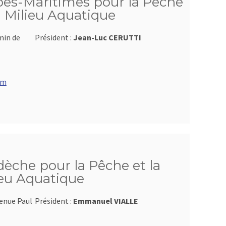
pes-Maritimes pour la Pêche
u Milieu Aquatique
min de
Président :
Jean-Luc CERUTTI
om
dèche pour la Pêche et la
ieu Aquatique
venue Paul
Président :
Emmanuel VIALLE