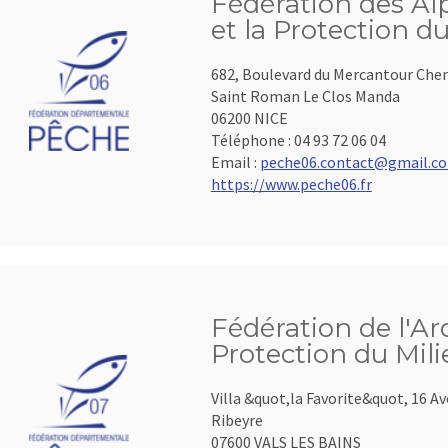
Fédération des Al
et la Protection d
682, Boulevard du Mercantour Che
Saint Roman Le Clos Manda
06200 NICE
Téléphone :
04 93 72 06 04
Email :
peche06.contact@gmail.c
https://www.peche06.fr
Fédération de l'Ar
Protection du Mil
Villa &quot,la Favorite&quot, 16 A
Ribeyre
07600 VALS LES BAINS