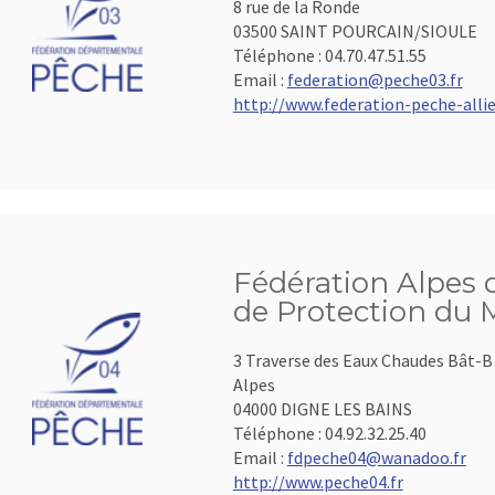
8 rue de la Ronde
03500 SAINT POURCAIN/SIOULE
Téléphone :
04.70.47.51.55
Email :
federation@peche03.fr
http://www.federation-peche-allier
Fédération Alpes 
de Protection du 
3 Traverse des Eaux Chaudes Bât-B 
Alpes
04000 DIGNE LES BAINS
Téléphone :
04.92.32.25.40
Email :
fdpeche04@wanadoo.fr
http://www.peche04.fr