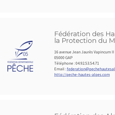
Fédération des Ha
la Protection du M
16 avenue Jean Jaurès Vapincum II
05000 GAP
Téléphone :
04.92.53.54.71
Email :
federation@pechehautesal
http://peche-hautes-alpes.com