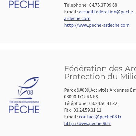
Téléphone :
04.75.37.09.68
Email :
accueil.federation@peche-
ardeche.com
http://www.peche-ardeche.com
Fédération des Ar
Protection du Mil
Parc d&#039,Activités Ardennes É
08090 TOURNES
Téléphone :
03.24.56.41.32
Fax :
03.24.59.31.11
Email :
contact@peche08.fr
http://www.peche08.fr