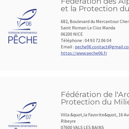
Fédération des Al
et la Protection d
682, Boulevard du Mercantour Che
Saint Roman Le Clos Manda
06200 NICE
Téléphone :
04 93 72 06 04
Email :
peche06.contact@gmail.c
https://www.peche06.fr
Fédération de l'Ar
Protection du Mil
Villa &quot,la Favorite&quot, 16 A
Ribeyre
07600 VALS LES BAINS