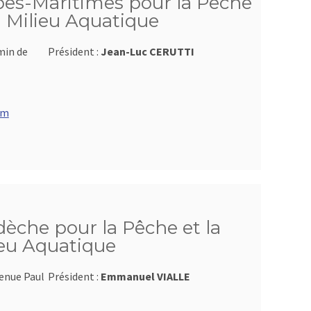
pes-Maritimes pour la Pêche
u Milieu Aquatique
min de
Président :
Jean-Luc CERUTTI
om
dèche pour la Pêche et la
ieu Aquatique
venue Paul
Président :
Emmanuel VIALLE