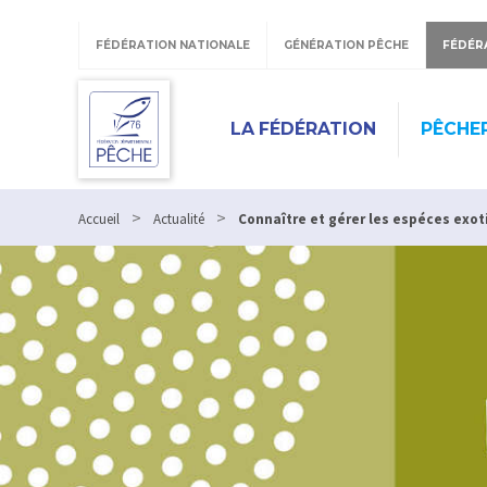
Panneau de gestion des cookies
FÉDÉRATION NATIONALE
GÉNÉRATION PÊCHE
FÉDÉR
LA FÉDÉRATION
PÊCHER
>
>
Accueil
Actualité
Connaître et gérer les espéces exo